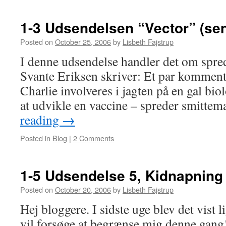
1-3 Udsendelsen “Vector” (sen
Posted on
October 25, 2006
by
Lisbeth Fajstrup
I denne udsendelse handler det om spred
Svante Eriksen skriver: Et par kommenta
Charlie involveres i jagten på en gal bio
at udvikle en vaccine – spreder smittem
reading
→
Posted in
Blog
|
2 Comments
1-5 Udsendelse 5, Kidnapning
Posted on
October 20, 2006
by
Lisbeth Fajstrup
Hej bloggere. I sidste uge blev det vist li
vil forsøge at begrænse mig denne gang