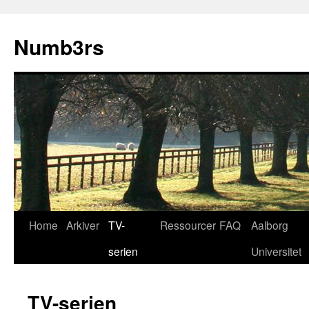
Skip
to
Numb3rs
content
Home
Arkiver
TV-
Ressourcer
FAQ
Aalborg
serien
Universitet
TV-serien