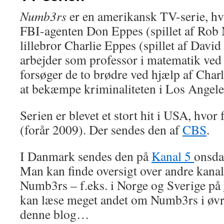
Numb3rs
er en amerikansk TV-serie, hv
FBI-agenten Don Eppes (spillet af Rob
lillebror Charlie Eppes (spillet af Davi
arbejder som professor i matematik ve
forsøger de to brødre ved hjælp af Char
at bekæmpe kriminaliteten i Los Angele
Serien er blevet et stort hit i USA, hvo
(forår 2009). Der sendes den af
CBS
.
I Danmark sendes den på
Kanal 5
onsda
Man kan finde oversigt over andre kanal
Numb3rs – f.eks. i Norge og Sverige på
kan læse meget andet om Numb3rs i øvrig
denne blog…