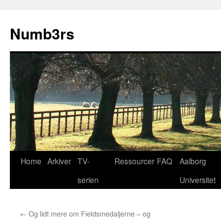
Skip
to
Numb3rs
content
Home
Arkiver
TV-
Ressourcer
FAQ
Aalborg
serien
Universitet
←
Og lidt mere om Fieldsmedaljerne – og