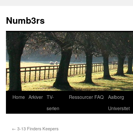
Skip
to
Numb3rs
content
Home
Arkiver
TV-
Ressourcer
FAQ
Aalborg
serien
Universitet
←
3-13 Finders Keepers