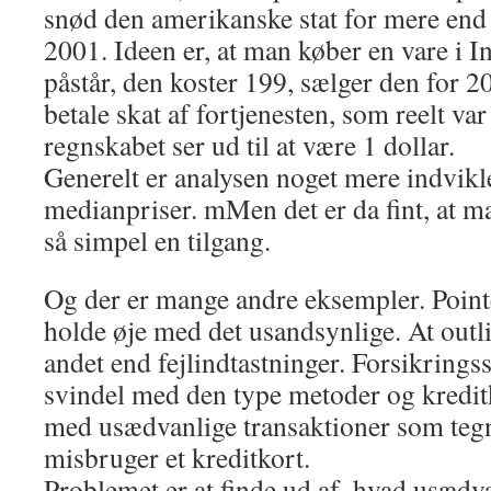
snød den amerikanske stat for mere end 5
2001. Ideen er, at man køber en vare i I
påstår, den koster 199, sælger den for 
betale skat af fortjenesten, som reelt va
regnskabet ser ud til at være 1 dollar.
Generelt er analysen noget mere indvikle
medianpriser. mMen det er da fint, at m
så simpel en tilgang.
Og der er mange andre eksempler. Pointe
holde øje med det usandsynlige. At outl
andet end fejlindtastninger. Forsikringss
svindel med den type metoder og kredit
med usædvanlige transaktioner som tegn
misbruger et kreditkort.
Problemet er at finde ud af, hvad usædva