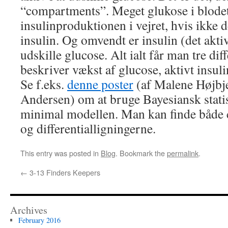
“compartments”. Meget glukose i blodet
insulinproduktionen i vejret, hvis ikke d
insulin. Og omvendt er insulin (det akti
udskille glucose. Alt ialt får man tre dif
beskriver vækst af glucose, aktivt insuli
Se f.eks.
denne poster
(af Malene Højbj
Andersen) om at bruge Bayesiansk statist
minimal modellen. Man kan finde båd
og differentialligningerne.
This entry was posted in
Blog
. Bookmark the
permalink
.
←
3-13 Finders Keepers
Archives
February 2016