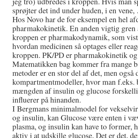
jeg tro) udbredes i kroppen. Hvis man s
sprøjter det ind under huden, i en vene
Hos Novo har de for eksempel en hel afd
pharmakokinetik. En anden vigtig gren a
kroppen er pharmakodynamik, som vist
hvordan medicinen så optages eller reag
kroppen. PK/PD er pharmakokinetik o
Matematikken bag kommer fra mange bra
metoder er en stor del af det, men også d
kompartmentmodeller, hvor man f.eks. 
mængden af insulin og glucose forskelli
influerer på hinanden.
I Bergmans minimalmodel for vekselvi
og insulin, kan Glucose være enten i væv 
plasma, og insulin kan have to former, 
aktiv i at udskille glucose. Det er det, de