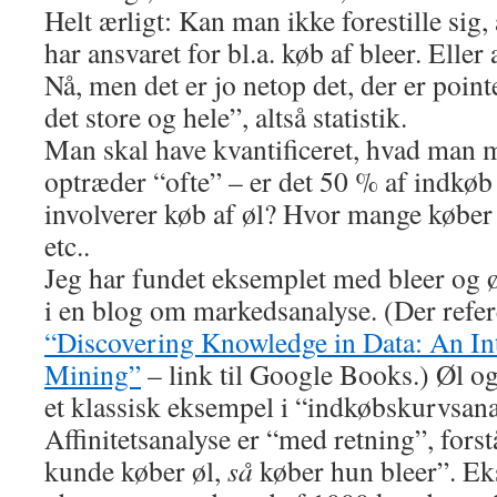
Helt ærligt: Kan man ikke forestille sig
har ansvaret for bl.a. køb af bleer. Eller
Nå, men det er jo netop det, der er poi
det store og hele”, altså statistik.
Man skal have kvantificeret, hvad man 
optræder “ofte” – er det 50 % af indkøb 
involverer køb af øl? Hvor mange køber 
etc..
Jeg har fundet eksemplet med bleer og ø
i en blog om markedsanalyse. (Der refere
“Discovering Knowledge in Data: An In
Mining”
– link til Google Books.) Øl og
et klassisk eksempel i “indkøbskurvsan
Affinitetsanalyse er “med retning”, forst
kunde køber øl,
så
køber hun bleer”. E