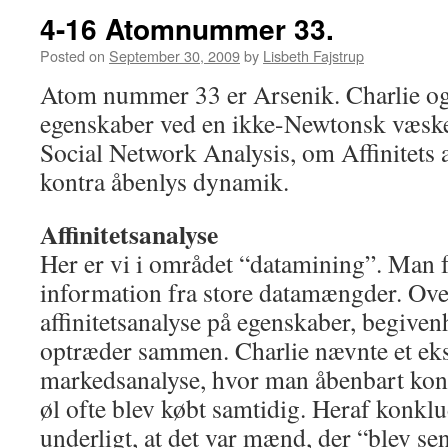
4-16 Atomnummer 33.
Posted on
September 30, 2009
by
Lisbeth Fajstrup
Atom nummer 33 er Arsenik. Charlie o
egenskaber ved en ikke-Newtonsk væske
Social Network Analysis, om Affinitets 
kontra åbenlys dynamik.
Affinitetsanalyse
Her er vi i området “datamining”. Man 
information fra store datamængder. Ove
affinitetsanalyse på egenskaber, begivenh
optræder sammen. Charlie nævnte et ek
markedsanalyse, hvor man åbenbart konst
øl ofte blev købt samtidig. Heraf konk
underligt, at det var mænd, der “blev sen