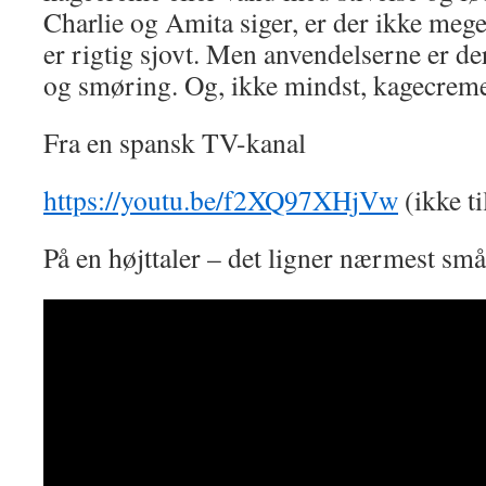
Charlie og Amita siger, er der ikke mege
er rigtig sjovt. Men anvendelserne er der
og smøring. Og, ikke mindst, kagecrem
Fra en spansk TV-kanal
https://youtu.be/f2XQ97XHjVw
(ikke t
På en højttaler – det ligner nærmest s