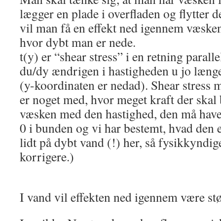
lægger en plade i overfladen og flytter 
vil man få en effekt ned igennem væske
hvor dybt man er nede.
t(y) er “shear stress” i en retning parall
du/dy ændrigen i hastigheden u jo læn
(y-koordinaten er nedad). Shear stress må
er noget med, hvor meget kraft der skal b
væsken med den hastighed, den må have 
0 i bunden og vi har bestemt, hvad den er
lidt på dybt vand (!) her, så fysikkyndi
korrigere.)
I vand vil effekten ned igennem være st