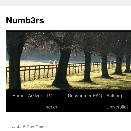
Skip
to
Numb3rs
content
Home
Arkiver
TV-
Ressourcer
FAQ
Aalborg
serien
Universitet
←
4-15 End Game