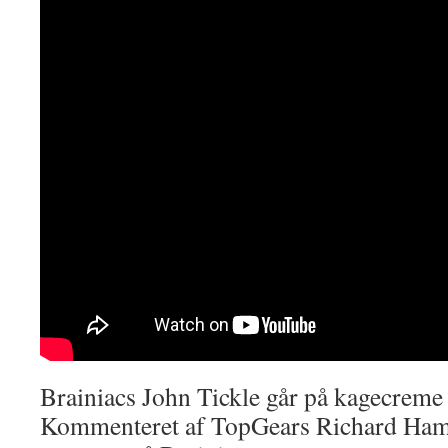
Brainiacs John Tickle går på kagecreme 
Kommenteret af TopGears Richard Ha