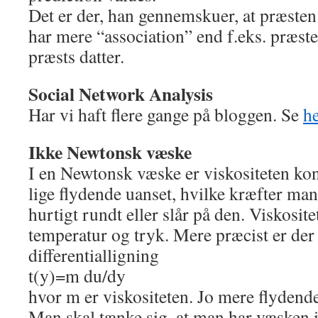
Det er der, han gennemskuer, at præsten
har mere “association” end f.eks. præste
præsts datter.
Social Network Analysis
Har vi haft flere gange på bloggen. Se
h
Ikke Newtonsk væske
I en Newtonsk væske er viskositeten kon
lige flydende uanset, hvilke kræfter man
hurtigt rundt eller slår på den. Viskosit
temperatur og tryk. Mere præcist er der
differentialligning
t(y)=m du/dy
hvor m er viskositeten. Jo mere flydende
Man skal tænke sig, at man har væsken i