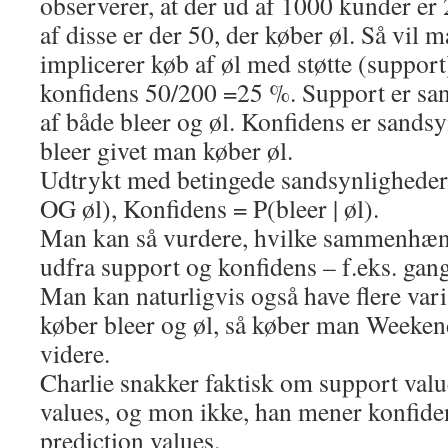
observerer, at der ud af 1000 kunder er 
af disse er der 50, der køber øl. Så vil m
implicerer køb af øl med støtte (suppo
konfidens 50/200 =25 %. Support er sa
af både bleer og øl. Konfidens er sands
bleer givet man køber øl.
Udtrykt med betingede sandsynligheder
OG øl), Konfidens = P(bleer | øl).
Man kan så vurdere, hvilke sammenhænge
udfra support og konfidens – f.eks. ga
Man kan naturligvis også have flere va
køber bleer og øl, så køber man Weeken
videre.
Charlie snakker faktisk om support valu
values, og mon ikke, han mener konfiden
prediction values.