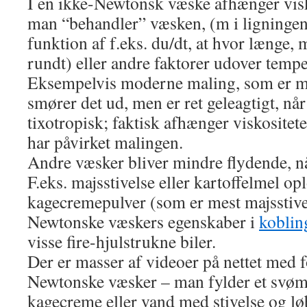
I en ikke-Newtonsk væske afhænger visk
man “behandler” væsken, (m i ligningen
funktion af f.eks. du/dt, at hvor længe, 
rundt) eller andre faktorer udover tempe
Eksempelvis moderne maling, som er m
smører det ud, men er ret geleagtigt, når 
tixotropisk; faktisk afhænger viskositet
har påvirket malingen.
Andre væsker bliver mindre flydende, n
F.eks. majsstivelse eller kartoffelmel op
kagecremepulver (som er mest majsstive
Newtonske væskers egenskaber i
koblin
visse fire-hjulstrukne biler.
Der er masser af videoer på nettet med f
Newtonske væsker – man fylder et svø
kagecreme eller vand med stivelse og lø