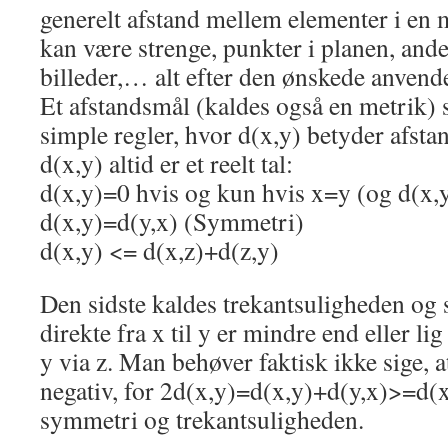
generelt afstand mellem elementer i e
kan være strenge, punkter i planen, an
billeder,… alt efter den ønskede anvende
Et afstandsmål (kaldes også en metrik) 
simple regler, hvor d(x,y) betyder afst
d(x,y) altid er et reelt tal:
d(x,y)=0 hvis og kun hvis x=y (og d(x,y
d(x,y)=d(y,x) (Symmetri)
d(x,y) <= d(x,z)+d(z,y)
Den sidste kaldes trekantsuligheden og s
direkte fra x til y er mindre end eller li
y via z. Man behøver faktisk ikke sige, a
negativ, for 2d(x,y)=d(x,y)+d(y,x)>=d(
symmetri og trekantsuligheden.