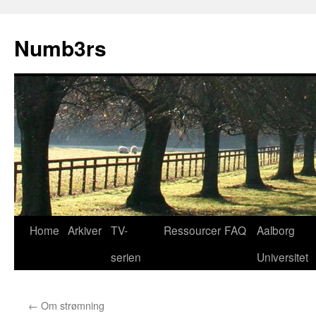
Skip
to
Numb3rs
content
Home
Arkiver
TV-
Ressourcer
FAQ
Aalborg
serien
Universitet
←
Om strømning