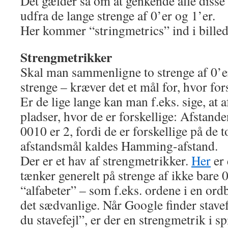
Det gælder så om at genkende alle diss
udfra de lange strenge af 0’er og 1’er.
Her kommer “stringmetrics” ind i billed
Strengmetrikker
Skal man sammenligne to strenge af 0’e
strenge – kræver det et mål for, hvor fors
Er de lige lange kan man f.eks. sige, at a
pladser, hvor de er forskellige: Afstan
0010 er 2, fordi de er forskellige på de t
afstandsmål kaldes Hamming-afstand.
Der er et hav af strengmetrikker.
Her
er 
tænker generelt på strenge af ikke bare
“alfabeter” – som f.eks. ordene i en ordb
det sædvanlige. Når Google finder stave
du stavefejl”, er der en strengmetrik i spi