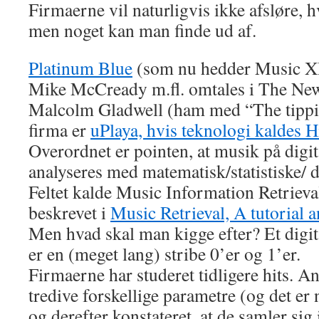
Firmaerne vil naturligvis ikke afsløre, h
men noget kan man finde ud af.
Platinum Blue
(som nu hedder Music XR
Mike McCready m.fl. omtales i The Ne
Malcolm Gladwell (ham med “The tippin
firma er
uPlaya, hvis teknologi kaldes 
Overordnet er pointen, at musik på digit
analyseres med matematisk/statistiske/ d
Feltet kalde Music Information Retriev
beskrevet i
Music Retrieval, A tutorial 
Men hvad skal man kigge efter? Et dig
er en (meget lang) stribe 0’er og 1’er.
Firmaerne har studeret tidligere hits. A
tredive forskellige parametre (og det e
og derefter konstateret, at de samler sig