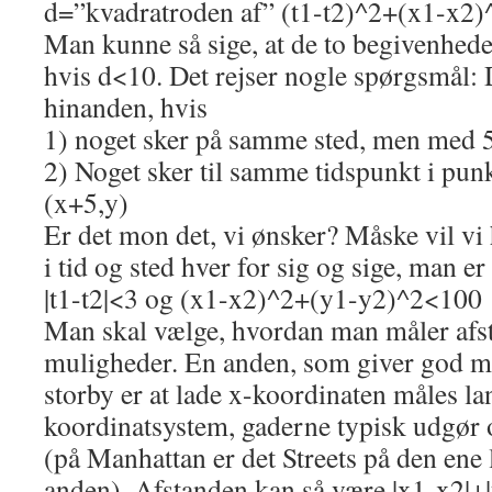
d=”kvadratroden af” (t1-t2)^2+(x1-x2)
Man kunne så sige, at de to begivenhede
hvis d<10. Det rejser nogle spørgsmål: D
hinanden, hvis
1) noget sker på samme sted, men med 5
2) Noget sker til samme tidspunkt i punk
(x+5,y)
Er det mon det, vi ønsker? Måske vil vi
i tid og sted hver for sig og sige, man e
|t1-t2|<3 og (x1-x2)^2+(y1-y2)^2<100
Man skal vælge, hvordan man måler afs
muligheder. En anden, som giver god m
storby er at lade x-koordinaten måles la
koordinatsystem, gaderne typisk udgør
(på Manhattan er det Streets på den ene
anden). Afstanden kan så være |x1-x2|+|