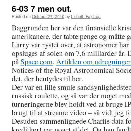
6-03 7 men out.
Posted on
October 27, 2010
by
Lisbeth Fajstrup
Baggrunden her var den finansielle kri
amerikanere, der tabte penge og måtte g
Larry var rystet over, at astronomer har 
opsluges af solen om 7,6 milliarder år.
på
Space.com
.
Artiklen om udregninge
Notices of the Royal Astronomical Societ
det, der hentydes til her.
Der var en lille smule sandsynlighedsteo
russisk roulette, og så var der noget me
turneringerne blev holdt ved at bruge IP
brugt til at streame video – så vidt jeg f
Desuden sammenlignede Charlie data fo
kreditkort var noget af det. Og han fandt