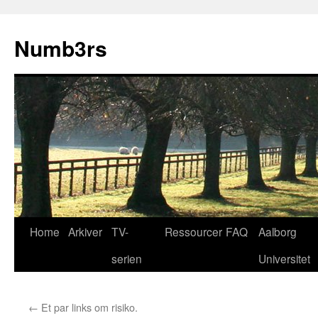
Skip
to
Numb3rs
content
Home
Arkiver
TV-
Ressourcer
FAQ
Aalborg
serien
Universitet
←
Et par links om risiko.