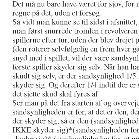
Det må nu bare have været for sjov, fo
regne på det, uden et forsøg.
Så vidt man kunne se til sidst i afsnittet,
man først snurrede tromlen i revolveren
spillerne efter tur, uden der blev drejet
(den roterer selvfølgelig en frem hver g
snyd med i spillet, vil der være sandsynl
første spiller skyder sig selv. Når han ha
skudt sig selv, er der sandsynlighed 1/5
skyder sig. Og derefter 1/4 indtil der er
det sjette skud skal fyres af.
Ser man på det fra starten af og overvej
sandsynligheden er for, at det er den, de
der skyder sig, så er den (sandsynlighe
IKKE skyder sig)*(sandsynligheden fo
skyder sig)* (sandsynligheden for, at 