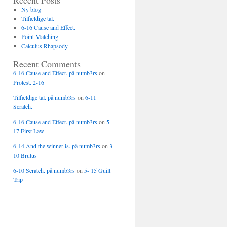
Recent Posts
Ny blog
Tilfældige tal.
6-16 Cause and Effect.
Point Matching.
Calculus Rhapsody
Recent Comments
6-16 Cause and Effect. på numb3rs
on
Protest. 2-16
Tilfældige tal. på numb3rs
on
6-11
Scratch.
6-16 Cause and Effect. på numb3rs
on
5-
17 First Law
6-14 And the winner is. på numb3rs
on
3-
10 Brutus
6-10 Scratch. på numb3rs
on
5- 15 Guilt
Trip