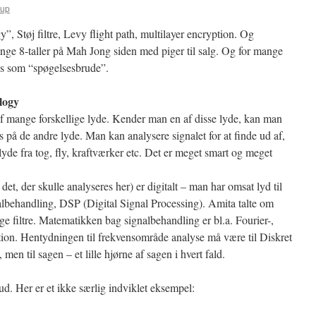
rup
 Støj filtre, Levy flight path, multilayer encryption. Og
nge 8-taller på Mah Jong siden med piger til salg. Og for mange
ges som “spøgelsesbrude”.
logy
f mange forskellige lyde. Kender man en af disse lyde, kan man
s på de andre lyde. Man kan analysere signalet for at finde ud af,
 lyde fra tog, fly, kraftværker etc. Det er meget smart og meget
 det, der skulle analyseres her) er digitalt – man har omsat lyd til
gnalbehandling, DSP (Digital Signal Processing). Amita talte om
e filtre. Matematikken bag signalbehandling er bl.a. Fourier-,
tion. Hentydningen til frekvensområde analyse må være til Diskret
 men til sagen – et lille hjørne af sagen i hvert fald.
ud. Her er et ikke særlig indviklet eksempel: