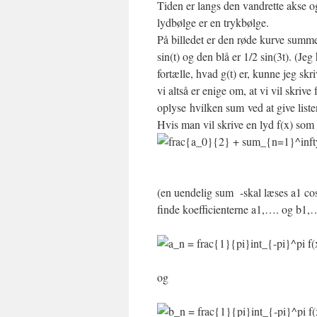
Tiden er langs den vandrette akse o
lydbølge er en trykbølge.
På billedet er den røde kurve summen
sin(t) og den blå er 1/2 sin(3t). (Je
fortælle, hvad g(t) er, kunne jeg skri
vi altså er enige om, at vi vil skriv
oplyse hvilken sum ved at give listen
Hvis man vil skrive en lyd f(x) som
(en uendelig sum -skal læses a1 c
finde koefficienterne a1,…. og b1,…
og