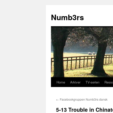
Skip
to
Numb3rs
content
Home
Arkiver
TV-serien
Resso
←
Facebookgruppen Numb3rs dansk
5-13 Trouble in China