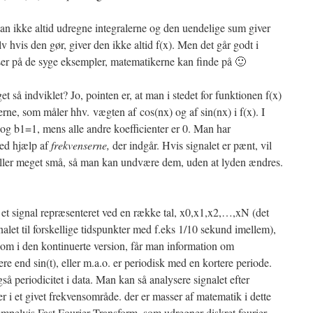
an ikke altid udregne integralerne og den uendelige sum giver
v hvis den gør, giver den ikke altid f(x). Men det går godt i
er på de syge eksempler, matematikerne kan finde på 🙂
 så indviklet? Jo, pointen er, at man i stedet for funktionen f(x)
erne, som måler hhv. vægten af cos(nx) og af sin(nx) i f(x). I
 og b1=1, mens alle andre koefficienter er 0. Man har
ved hjælp af
frekvenserne,
der indgår. Hvis signalet er pænt, vil
 eller meget små, så man kan undvære dem, uden at lyden ændres.
et signal repræsenteret ved en række tal, x0,x1,x2,…,xN (det
alet til forskellige tidspunkter med f.eks 1/10 sekund imellem),
om i den kontinuerte version, får man information om
re end sin(t), eller m.a.o. er periodisk med en kortere periode.
så periodicitet i data. Man kan så analysere signalet efter
er i et givet frekvensområde. der er masser af matematik i dette
mpelvis Fast Fourier Transform, som udregner diskret fourier