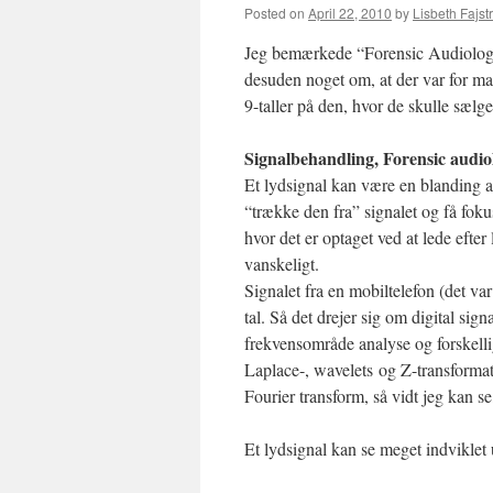
Posted on
April 22, 2010
by
Lisbeth Fajst
Jeg bemærkede “Forensic Audiology”,
desuden noget om, at der var for ma
9-taller på den, hvor de skulle sæl
Signalbehandling, Forensic audio
Et lydsignal kan være en blanding a
“trække den fra” signalet og få foku
hvor det er optaget ved at lede efter
vanskeligt.
Signalet fra en mobiltelefon (det var
tal. Så det drejer sig om digital si
frekvensområde analyse og forskellig
Laplace-, wavelets og Z-transforma
Fourier transform, så vidt jeg kan se,
Et lydsignal kan se meget indviklet 