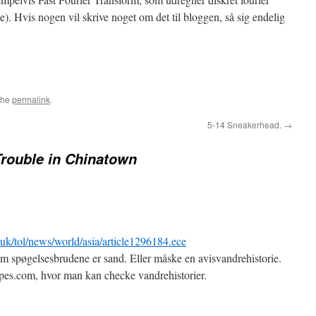
ne). Hvis nogen vil skrive noget om det til bloggen, så sig endelig
the
permalink
.
5-14 Sneakerhead.
→
Trouble in Chinatown
uk/tol/news/world/asia/article1296184.ece
n om spøgelsesbrudene er sand. Eller måske en avisvandrehistorie.
pes.com, hvor man kan checke vandrehistorier.