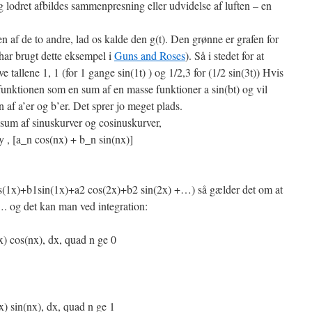
g lodret afbildes sammenpresning eller udvidelse af luften – en
 af de to andre, lad os kalde den g(t). Den grønne er grafen for
g har brugt dette eksempel i
Guns and Roses
). Så i stedet for at
ve tallene 1, 1 (for 1 gange sin(1t) ) og 1/2,3 for (1/2 sin(3t)) Hvis
e funktionen som en sum af en masse funktioner a sin(bt) og vil
 af a’er og b’er. Det sprer jo meget plads.
 sum af sinuskurver og cosinuskurver,
os(1x)+b1sin(1x)+a2 cos(2x)+b2 sin(2x) +…) så gælder det om at
. og det kan man ved integration: