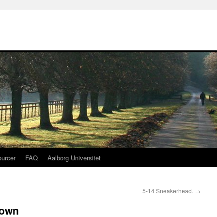
urcer
FAQ
Aalborg Universitet
5-14 Sneakerhead.
→
town